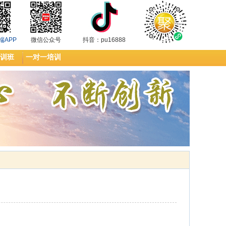
端APP
微信公众号
抖音：pu16888
训班
一对一培训