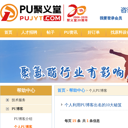
我要登录会员
首页
人才招聘
帖子
PU资讯
好订单
找原料设
帮助中心
首页
帮助中心
>
>
个人PU博客
技术服务
个人利用PU博客出名的10大秘笈
PU博客
PU博客介绍
每页
15
条 共
1
条信息
个人PU博客