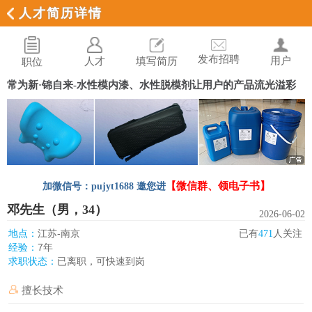
人才简历详情
发布招聘
用户
人才
填写简历
职位
常为新·锦自来-水性模内漆、水性脱模剂让用户的产品流光溢彩
【微信群、领电子书】
加微信号：pujyt1688 邀您进
邓先生（男，34）
2026-06-02
江苏-南京
地点：
已有
471
人关注
7年
经验：
已离职，可快速到岗
求职状态：
擅长技术