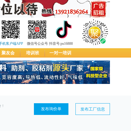
手机客户端APP
微信号公众号
抖音号:pu16888
聚友会
培训班
一对一培训
价！
发布询价单
发布工厂信息
注