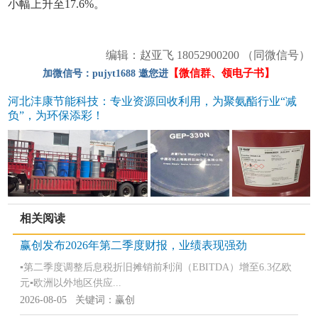
小幅上升至17.6%。
编辑：赵亚飞 18052900200 （同微信号）
【微信群、领电子书】
加微信号：pujyt1688 邀您进
河北沣康节能科技：专业资源回收利用，为聚氨酯行业“减
负”，为环保添彩！
相关阅读
赢创发布2026年第二季度财报，业绩表现强劲
▪第二季度调整后息税折旧摊销前利润（EBITDA）增至6.3亿欧
元▪欧洲以外地区供应...
2026-08-05 关键词：赢创