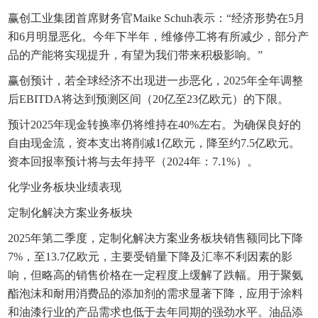
赢创工业集团首席财务官Maike Schuh表示：“经济形势在5月
和6月明显恶化。今年下半年，维修停工将有所减少，部分产
品的产能将实现提升，有望为我们带来积极影响。”
赢创预计，若全球经济不出现进一步恶化，2025年全年调整
后EBITDA将达到预测区间（20亿至23亿欧元）的下限。
预计2025年现金转换率仍将维持在40%左右。为确保良好的
自由现金流，资本支出将削减1亿欧元，降至约7.5亿欧元。
资本回报率预计将与去年持平（2024年：7.1%）。
化学业务板块业绩表现
定制化解决方案业务板块
2025年第二季度，定制化解决方案业务板块销售额同比下降
7%，至13.7亿欧元，主要受销量下降及汇率不利因素的影
响，但略高的销售价格在一定程度上缓解了跌幅。用于聚氨
酯泡沫和耐用消费品的添加剂的需求显著下降，应用于涂料
和油漆行业的产品需求也低于去年同期的强劲水平。油品添