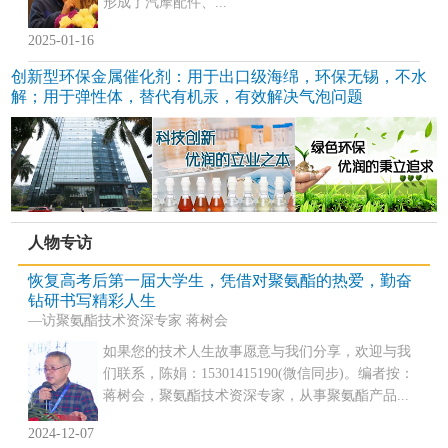
形成了汽摩配件、...
2025-01-16
创新型环保金属催化剂：用于出口级海绵，环保无锡，不水
解；用于弹性体，替代有机汞，有效解决气泡问题
人物专访
恢复高考后第一届大学生，凭借对聚氨酯的热爱，勤奋
钻研书写精彩人生
—访聚氨酯技术资深专家 蒋树会
如果您的技术人生故事愿意与我们分享，欢迎与我
们联系，陈娟：15301415190(微信同步)。编者按：
蒋树会，聚氨酯技术资深专家，从事聚氨酯产品...
2024-12-07