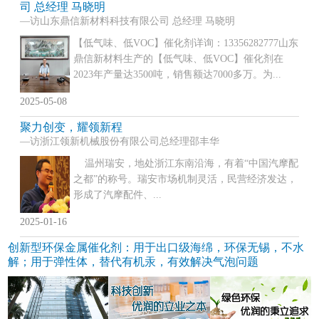
司 总经理 马晓明
—访山东鼎信新材料科技有限公司 总经理 马晓明
【低气味、低VOC】催化剂详询：13356282777山东
鼎信新材料生产的【低气味、低VOC】催化剂在
2023年产量达3500吨，销售额达7000多万。为...
2025-05-08
聚力创变，耀领新程
—访浙江领新机械股份有限公司总经理邵丰华
温州瑞安，地处浙江东南沿海，有着“中国汽摩配
之都”的称号。瑞安市场机制灵活，民营经济发达，
形成了汽摩配件、...
2025-01-16
创新型环保金属催化剂：用于出口级海绵，环保无锡，不水
解；用于弹性体，替代有机汞，有效解决气泡问题