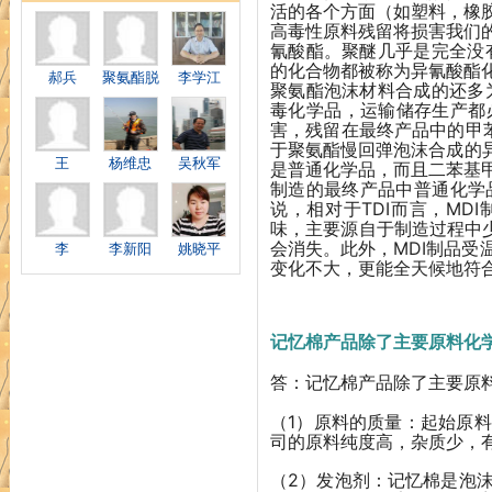
活的各个方面（如塑料，橡
高毒性原料残留将损害我们
氰酸酯。聚醚几乎是完全没
的化合物都被称为异氰酸酯
郝兵
聚氨酯脱
李学江
聚氨酯泡沫材料合成的还多为
毒化学品，运输储存生产都
害，残留在最终产品中的甲
于聚氨酯慢回弹泡沫合成的
王
杨维忠
吴秋军
是普通化学品，而且二苯基甲
制造的最终产品中普通化学品
说，相对于TDI而言，MD
味，主要源自于制造过程中
会消失。此外，MDI制品
李
李新阳
姚晓平
变化不大，更能全天候地符
03
记忆棉产品除了主要原料化
答：记忆棉产品除了主要原
（1）原料的质量：起始原
司的原料纯度高，杂质少，
（2）发泡剂：记忆棉是泡