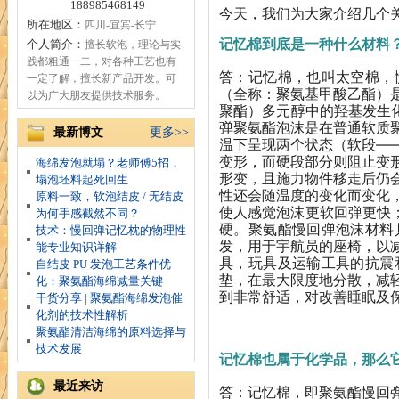
188985468149
今天，我们为大家介绍几个
所在地区：
四川-宜宾-长宁
记忆棉到底是一种什么材料
个人简介：
擅长软泡，理论与实
践都粗通一二，对各种工艺也有
答：记忆棉，也叫太空棉，
一定了解，擅长新产品开发。可
（全称：聚氨基甲酸乙酯）
以为广大朋友提供技术服务。
聚酯）多元醇中的羟基发生
弹聚氨酯泡沫是在普通软质
最新博文
更多>>
温下呈现两个状态（软段—
变形，而硬段部分则阻止变
海绵发泡就塌？老师傅5招，
形变，且施力物件移走后仍
塌泡坯料起死回生
性还会随温度的变化而变化
原料一致，软泡结皮 / 无结皮
使人感觉泡沫更软回弹更快
为何手感截然不同？
硬。聚氨酯慢回弹泡沫材料
技术：慢回弹记忆枕的物理性
发，用于宇航员的座椅，以
能专业知识详解
具，玩具及运输工具的抗震
自结皮 PU 发泡工艺条件优
垫，在最大限度地分散，减
化：聚氨酯海绵减量关键
到非常舒适，对改善睡眠及
干货分享 | 聚氨酯海绵发泡催
化剂的技术性解析
02
聚氨酯清洁海绵的原料选择与
技术发展
记忆棉也属于化学品，那么
最近来访
答：记忆棉，即聚氨酯慢回