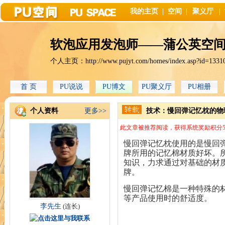
我的主页
|
空间
|
聚义厅
|
软泡应用发泡师——蒲公英空
个人主页：
http://www.pujyt.com/homes/index.asp?id=1331
首 页
PU说说
PU博文
PU聚义厅
PU相册
个人资料
更多>>
技术：慢回弹记忆枕的物
此文章被推荐阅读，获得系统奖励积分5
慢回弹记忆枕使用的是慢回
牌所用的记忆棉材质好坏。
知识，力求通过对基础的材
牌。
慢回弹记忆棉是一种特殊的
等产品使用时的舒适度。
李先生
(连长)