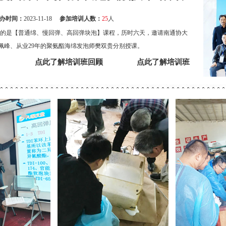
办时间：
2023-11-18
参加培训人数：
25
人
学习的是【普通绵、慢回弹、高回弹块泡】课程，历时六天，邀请南通协大
佩峰、从业29年的聚氨酯海绵发泡师樊双贵分别授课。
点此了解培训班回顾
点此了解培训班