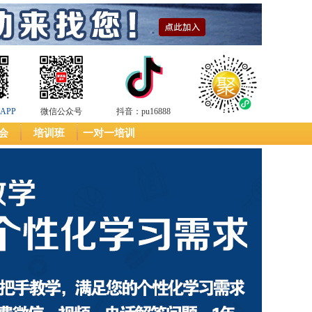
APP
微信公众号
抖音：pu16888
会
培训班
一对一培训