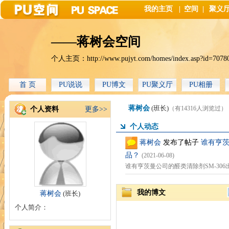
我的主页
|
空间
|
聚义
——蒋树会空间
个人主页：
http://www.pujyt.com/homes/index.asp?id=7078
首 页
PU说说
PU博文
PU聚义厅
PU相册
蒋树会
(班长)
（有14316人浏览过）
个人资料
更多>>
个人动态
蒋树会
发布了帖子
谁有亨茨
品？
(2021-06-08)
谁有亨茨曼公司的醛类清除剂SM-30
我的博文
蒋树会
(班长)
个人简介：