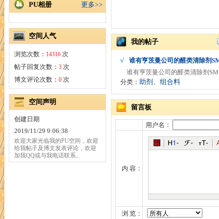
PU相册
更多>>
空间人气
我的帖子
浏览次数：
次
14316
√
谁有亨茨曼公司的醛类清除剂SM
帖子回复次数：
次
3
谁有亨茨曼公司的醛类清除剂SM-
博文评论次数：
次
0
分类：
助剂、组合料
空间声明
留言板
创建日期
用户名：
2019/11/29 9:06:38
欢迎大家光临我的PU空间，欢迎
给我帖子及博文发表评论，欢迎
加我QQ或与我电话联系。
内 容：
浏 览：