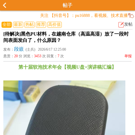
帖子
关注 【抖音号】：pu16888，看视频、技术直播
发帖
全部
最新
热帖
推荐
高价值
[待解决]黑色PU材料，在越南仓库（高温高湿）放了一段时
间表面发白了，什么原因？
段嵌
发布：
(士兵) 2026/6/17 12:25:00
悬赏：
20
分 浏览：
3453
次 回复：
7
次
举报
第十届软泡技术年会【视频U盘+演讲稿汇编】