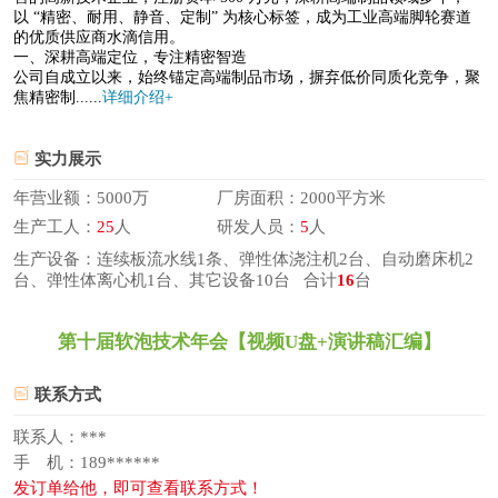
以 “精密、耐用、静音、定制” 为核心标签，成为工业高端脚轮赛道
的优质供应商水滴信用。
一、深耕高端定位，专注精密智造
公司自成立以来，始终锚定高端制品市场，摒弃低价同质化竞争，聚
焦精密制......
详细介绍+
实力展示
年营业额：5000万
厂房面积：2000平方米
生产工人：
25
人
研发人员：
5
人
生产设备：连续板流水线1条、弹性体浇注机2台、自动磨床机2
台、弹性体离心机1台、其它设备10台 合计
16
台
第十届软泡技术年会【视频U盘+演讲稿汇编】
联系方式
联系人：***
手 机：189******
发订单给他，即可查看联系方式！