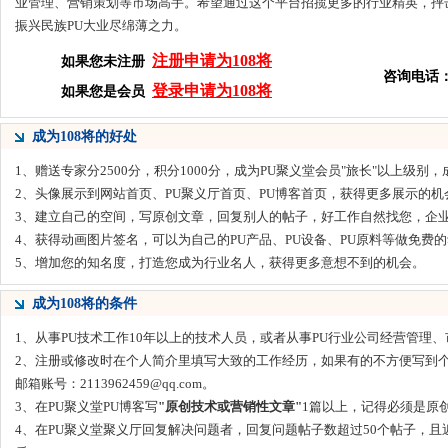
业管理、营销策划等市场高手。希望通过这个平台招揽更多的行业精英，抨
振兴民族PU大业尽绵薄之力。
注册申请为108将
如果您未注册
咨询电话：05
登录申请为108将
如果您是会员
成为108将的好处
1、赠送专家分2500分，积分1000分，成为PU聚义堂会员"旅长"以上级别
2、头像展示到网站首页、PU聚义厅首页、PU博客首页，获得更多展示的
3、建立自己的空间，写原创文章，回复别人的帖子，好工作自然找您，企
4、获得动画图片签名，可以为自己的PU产品、PU设备、PU原料等做免费
5、增加您的知名度，打造您成为行业名人，获得更多意想不到的机会。
成为108将的条件
1、从事PU技术工作10年以上的技术人员，或者从事PU行业公司经营管理
2、注册或修改时在个人简介里填写大致的工作经历，如果有的不方便写到
邮箱账号：2113962459@qq.com。
3、在PU聚义堂PU博客写
"原创技术或营销性文章"
1篇以上，记得必须是原
4、在PU聚义堂聚义厅回复解决问题者，回复问题帖子数超过50个帖子，且