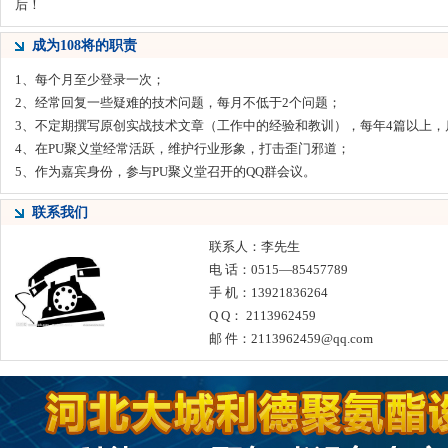
后！
成为108将的职责
1、每个月至少登录一次；
2、经常回复一些疑难的技术问题，每月不低于2个问题；
3、不定期撰写原创实战技术文章（工作中的经验和教训），每年4篇以上，
4、在PU聚义堂经常活跃，维护行业形象，打击歪门邪道；
5、作为嘉宾身份，参与PU聚义堂召开的QQ群会议。
联系我们
联系人：李先生
电 话：0515—85457789
手 机：13921836264
Q Q： 2113962459
邮 件：2113962459@qq.com