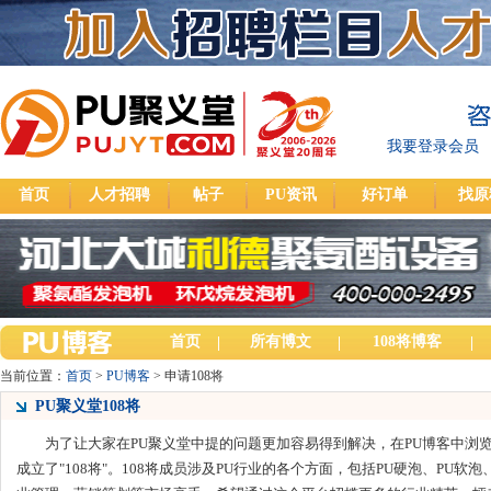
我要登录会员
首页
人才招聘
帖子
PU资讯
好订单
找原
首页
所有博文
108将博客
|
|
|
当前位置：
首页
>
PU博客
> 申请108将
PU聚义堂108将
为了让大家在PU聚义堂中提的问题更加容易得到解决，在PU博客中浏览
成立了"108将"。108将成员涉及PU行业的各个方面，包括PU硬泡、PU