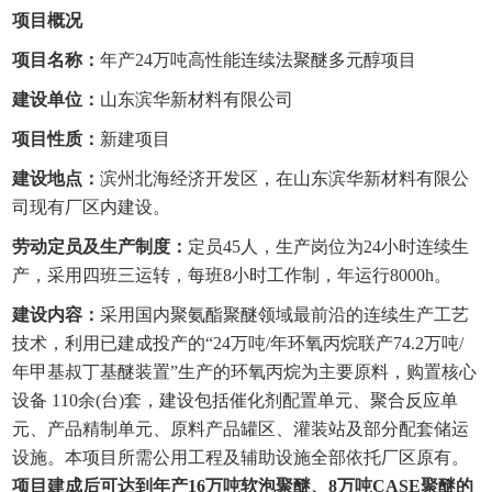
项目概况
项目名称：
年产24万吨高性能连续法聚醚多元醇项目
建设单位：
山东滨华新材料有限公司
项目性质：
新建项目
建设地点：
滨州北海经济开发区，在山东滨华新材料有限公
司现有厂区内建设。
劳动定员及生产制度：
定员45人，生产岗位为24小时连续生
产，采用四班三运转，每班8小时工作制，年运行8000h。
建设内容：
采用国内聚氨酯聚醚领域最前沿的连续生产工艺
技术，利用已建成投产的“24万吨/年环氧丙烷联产74.2万吨/
年甲基叔丁基醚装置”生产的环氧丙烷为主要原料，购置核心
设备 110余(台)套，建设包括催化剂配置单元、聚合反应单
元、产品精制单元、原料产品罐区、灌装站及部分配套储运
设施。本项目所需公用工程及辅助设施全部依托厂区原有。
项目建成后可达到年产16万吨软泡聚醚、8万吨CASE聚醚的