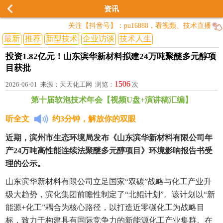
资讯
关注【抖音号】：pu16888，看视频、技术直播
最新
推荐
新型技术
企业访谈
技术人生
投资1.82亿元！山东滨华新材料拟建24万吨聚醚多元醇项
目获批
1506
2026-06-01 来源：天天化工网 浏览：
次
第十届软泡技术年会【视频U盘+演讲稿汇编】
听全文
约3分钟，解放你的双眼
近期，滨州市生态环境局发布《山东滨华新材料有限公司年
产24万吨高性能连续法聚醚多元醇项目》环境影响报告书受
理的公示。
山东滨华新材料有限公司立足国家“双碳”战略与化工产业升
级大趋势，滨化集团前瞻性制定了“北鲲计划”。该计划以“新
能源+化工”耦合为核心路径，以打造近零碳化工为战略目
标，致力于构建具有国际竞争力的新能源化工产业集群。在