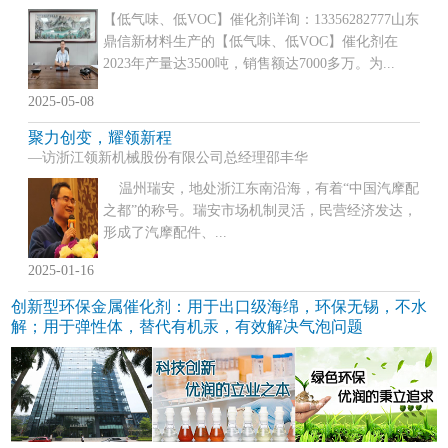
【低气味、低VOC】催化剂详询：13356282777山东
鼎信新材料生产的【低气味、低VOC】催化剂在
2023年产量达3500吨，销售额达7000多万。为...
2025-05-08
聚力创变，耀领新程
—访浙江领新机械股份有限公司总经理邵丰华
温州瑞安，地处浙江东南沿海，有着“中国汽摩配
之都”的称号。瑞安市场机制灵活，民营经济发达，
形成了汽摩配件、...
2025-01-16
创新型环保金属催化剂：用于出口级海绵，环保无锡，不水
解；用于弹性体，替代有机汞，有效解决气泡问题