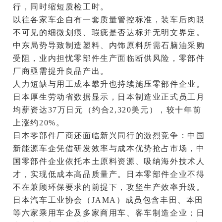
行，同时缩短质检工时。
以往各家车企自有一套质量管控标准，装车后肉眼
不可见的细微划痕、瑕疵是否达标并无明文界定。
中东局势导致制造塑料、内饰原料所需石脑油采购
受阻，业内担忧零部件生产面临断供风险，零部件
厂商亟需提升良品产出。
人力短缺与用工成本攀升也持续施压零部件企业。
日本厚生劳动省数据显示，日本制造业正式员工月
均薪资达37万日元（约合2,320美元），较十年前
上涨约20%。
日本零部件厂商还面临新兴同行的激烈竞争：中国
新能源车企凭借研发效率与成本优势抢占市场，中
国零部件企业依托本土原料资源、吸纳海外技术人
才，实现低成本高品质量产。日本零部件企业不得
不在兼顾环保要求的前提下，攻坚生产效率升级。
日本汽车工业协会（JAMA）成员包含丰田、本田
等六家乘用车企及多家商用车、客车制造企业；日