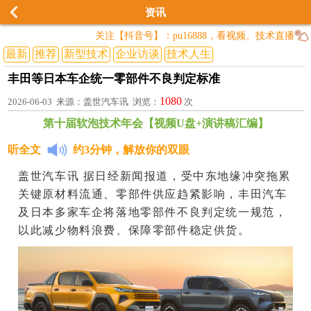
资讯
关注【抖音号】：pu16888，看视频、技术直播
最新
推荐
新型技术
企业访谈
技术人生
丰田等日本车企统一零部件不良判定标准
1080
2026-06-03 来源：盖世汽车讯 浏览：
次
第十届软泡技术年会【视频U盘+演讲稿汇编】
听全文
约3分钟，解放你的双眼
盖世汽车讯 据日经新闻报道，受中东地缘冲突拖累
关键原材料流通、零部件供应趋紧影响，丰田汽车
及日本多家车企将落地零部件不良判定统一规范，
以此减少物料浪费、保障零部件稳定供货。