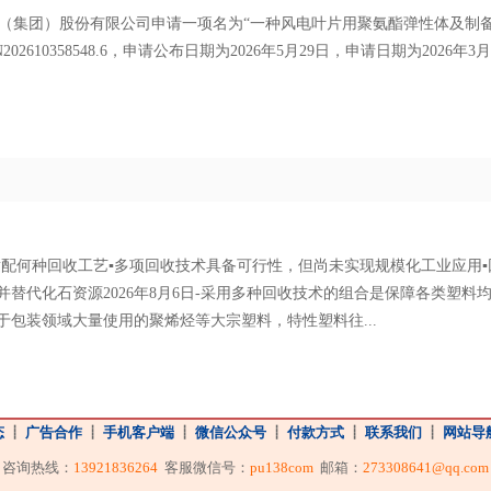
材料（集团）股份有限公司申请一项名为“一种风电叶片用聚氨酯弹性体及制
2610358548.6，申请公布日期为2026年5月29日，申请日期为2026年3月
适配何种回收工艺▪多项回收技术具备可行性，但尚未实现规模化工业应用▪
替代化石资源2026年8月6日-采用多种回收技术的组合是保障各类塑料
包装领域大量使用的聚烯烃等大宗塑料，特性塑料往...
态
┋
广告合作
┋
手机客户端
┋
微信公众号
┋
付款方式
┋
联系我们
┋
网站导
咨询热线：
13921836264
客服微信号：
pu138com
邮箱：
273308641@qq.com