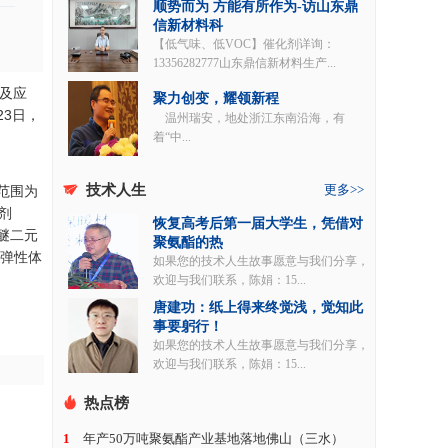
顺势而为 方能有所作为-访山东鼎
信新材料科
【低气味、低VOC】催化剂详询：
13356282777山东鼎信新材料生产...
法及应
聚力创变，耀领新程
23日，
温州瑞安，地处浙江东南沿海，有
着“中...
技术人生
更多>>
范围为
化剂
恢复高考后第一届大学生，凭借对
聚醚二元
聚氨酯的热
酯弹性体
如果您的技术人生故事愿意与我们分享，
欢迎与我们联系，陈娟：15...
唐建功：纸上得来终觉浅，觉知此
事要躬行！
如果您的技术人生故事愿意与我们分享，
欢迎与我们联系，陈娟：15...
热点榜
1
年产50万吨聚氨酯产业基地落地佛山（三水）