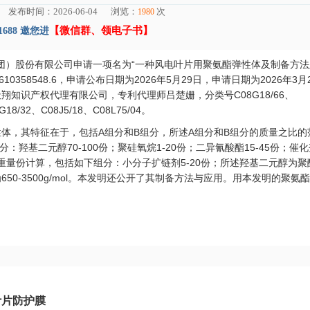
布时间：2026-06-04 浏览：
次
1980
【微信群、领电子书】
1688 邀您进
集团）股份有限公司申请一项名为“一种风电叶片用聚氨酯弹性体及制备方
610358548.6，申请公布日期为2026年5月29日，申请日期为2026年3月
知识产权代理有限公司，专利代理师吕楚姗，分类号C08G18/66、
G18/32、C08J5/18、C08L75/04。
体，其特征在于，包括A组分和B组分，所述A组分和B组分的质量之比的
：羟基二元醇70‑100份；聚硅氧烷1‑20份；二异氰酸酯15‑45份；催
中，按重量份计算，包括如下组分：小分子扩链剂5‑20份；所述羟基二元醇为
0‑3500g/mol。本发明还公开了其制备方法与应用。用本发明的聚氨
。
叶片防护膜