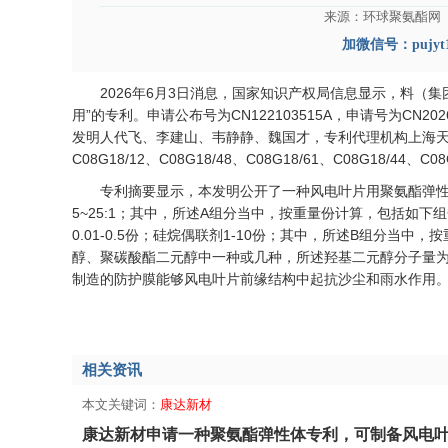
来源：环球聚氨酯网 发
加微信号：pujyt
2026年6月3日消息，国家知识产权局信息显示，料（
用”的专利。申请公布号为CN122103515A，申请号为CN202
发明人代飞、李建山、韦静静、魏国才，专利代理机构上海天翔
C08G18/12、C08G18/48、C08G18/61、C08G18/44、C08
专利摘要显示，本发明公开了一种风电叶片用聚氨酯弹性
5~25:1；其中，所述A组分当中，按重量份计算，包括如下组分
0.01‑0.5份；硅烷偶联剂1‑10份；其中，所述B组分当
醇、聚碳酸酯二元醇中一种或几种，所述羟基二元醇分子量为65
制造的防护膜能够风电叶片前缘结构中起抗沙尘和雨水作用
相关资讯
本文关键词：
康达新材
康达新材申请一种聚氨酯弹性体专利，可制备风电