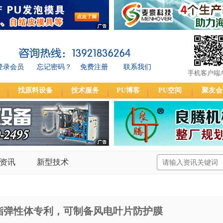
登录会员
忘记密码？
免费注册
联系我们
手机客户端A
找原料设备
技术服务
PU博客
PU空间
聚友会
资讯
新型技术
酯弹性体专利，可制备风电叶片防护膜