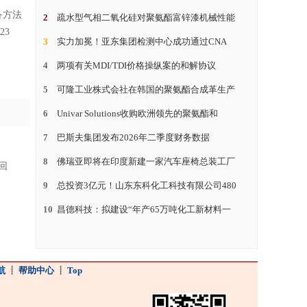
备方法
2
疏水型气相二氧化硅对聚氨酯富锌漆机械性能
23
3
实力加冕！亚东集团检测中心成功通过CNA
4
两项有关MDI/TDI价格操纵案的和解协议
5
可隆工业株式会社在韩国的聚氨酯合成革生产
6
Univar Solutions收购欧洲领先的聚氨酯和
7
巴斯夫集团发布2026年二季度财务数据
8
佛瑞亚即将在印度新建一家汽车座椅总装工厂
回
均
9
总投资3亿元！山东东科化工科技有限公司480
10
昌德科技：拟建设“年产65万吨化工新材料一
航
┋
帮助中心
┋
Top