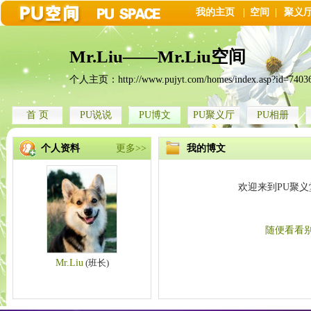
我的主页
|
空间
|
聚义
Mr.Liu——Mr.Liu空间
个人主页：
http://www.pujyt.com/homes/index.asp?id=7403
首 页
PU说说
PU博文
PU聚义厅
PU相册
个人资料
更多>>
我的博文
欢迎来到PU聚
随便看看
Mr.Liu
(班长)