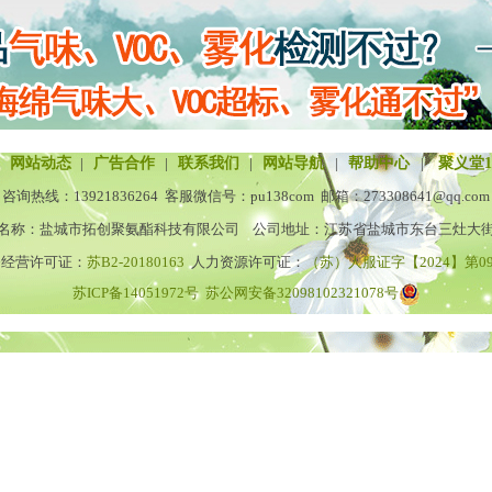
网站动态
|
广告合作
|
联系我们
|
网站导航
|
帮助中心
|
聚义堂1
咨询热线：
13921836264
客服微信号：
pu138com
邮箱：
273308641@qq.com
名称：盐城市拓创聚氨酯科技有限公司 公司地址：江苏省盐城市东台三灶大街
务经营许可证：
苏B2-20180163
人力资源许可证：
（苏）人服证字【2024】第098
苏ICP备14051972号
苏公网安备32098102321078号