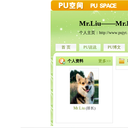
Mr.Liu——Mr
个人主页：
http://www.pujyt
首 页
PU说说
PU博文
个人资料
更多>>
Mr.Liu
(班长)