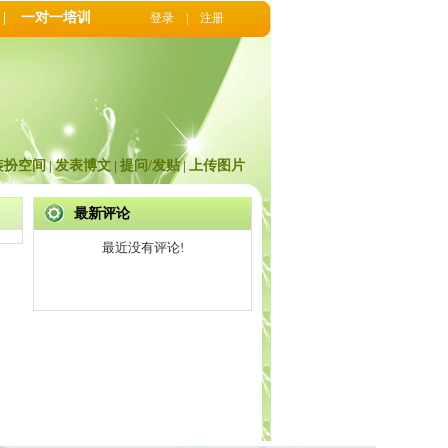
|
一对一培训
登录
|
注册
装扮空间
|
发表博文
|
提问/发贴
|
上传图片
最新评论
最近没有评论!