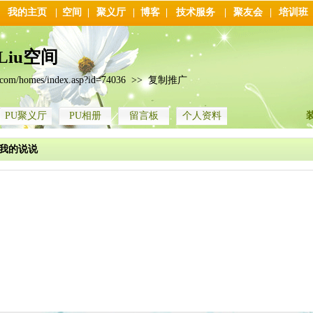
我的主页
|
空间
|
聚义厅
|
博客
|
技术服务
|
聚友会
|
培训班
.Liu空间
.com/homes/index.asp?id=74036
>>
复制推广
PU聚义厅
PU相册
留言板
个人资料
我的说说