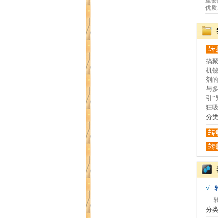
重要
优质
搞
机
剂的
与多
引”
狂吸
分
√
转让
分