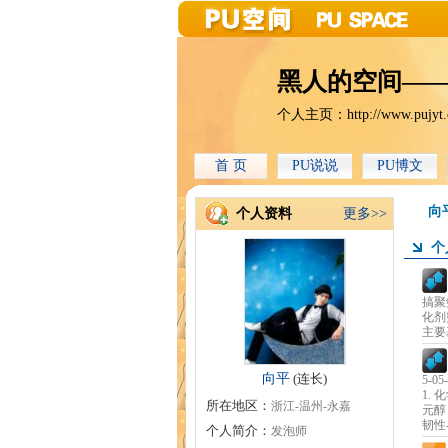
黑人的空间—
个人主页：
http://www.pujyt
首 页
PU说说
PU博文
向
个人资料
更多>>
个
搞聚
化剂
主要
向平
(连长)
5-05
1.
所在地区：
浙江-温州-永嘉
元醇
韧性
个人简介：
发泡师