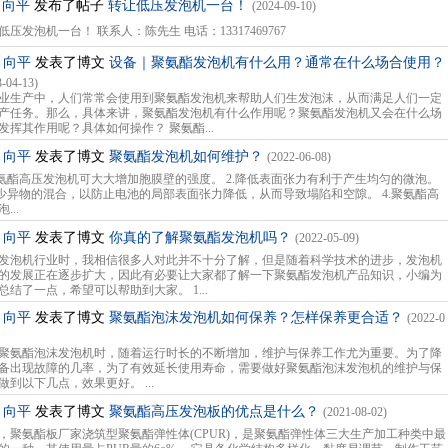
向平
发布了帖子
转让低压发泡机一台！
(2024-09-10)
低压发泡机一台！ 联系人：陈先生 电话：13317469767
向平
发表了博文
设备｜聚氨酯发泡机有什么用？通常在什么场合使用？
3-04-13)
业生产中，人们常常会使用到聚氨酯发泡机来帮助人们生发泡沫，从而满足人们一定
产任务。那么，具体来讲，聚氨酯发泡机有什么作用呢？聚氨酯发泡机又会在什么场
发挥其作用呢？具体如何操作？ 聚氨酯...
向平
发表了博文
聚氨酯发泡机如何维护？
(2022-06-08)
聚氨酯高压发泡机可大大增加胞膜壁的强度。 2.降低表面张力有利于产生均匀的微泡。
减少异物的混合，以防止电池的局部表面张力降低，从而导致塌陷和空隙。 4.聚氨酯高
...
向平
发表了博文
你真的了解聚氨酯发泡机吗？
(2022-05-09)
发泡机行业时，我相信很多人对此并不十分了解，但是随着科学技术的进步，发泡机
的发展正在逐步扩大，因此有必要让大家都了解一下聚氨酯发泡机产品知识，小编为
总结了一点，希望可以帮助到大家。 1...
向平
发表了博文
聚氨酯泡沫发泡机如何保养？怎样保养更合适？
(2022-0
聚氨酯泡沫发泡机时，随着运行时长的不断增加，维护与保养工作尤为重要。为了降
备出现故障的几率，为了有效延长使用寿命，需要做好聚氨酯泡沫发泡机的维护与保
做到以下几点，效果更好。 ...
向平
发表了博文
聚氨酯高压发泡板的优点是什么？
(2021-08-02)
，聚氨酯板厂家浇筑型聚氨酯弹性体(CPUR)，是聚氨酯弹性体三大生产加工种类中最