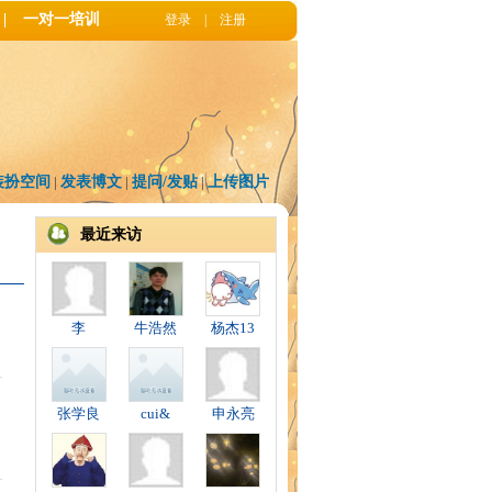
|
一对一培训
登录
|
注册
装扮空间
|
发表博文
|
提问/发贴
|
上传图片
最近来访
李
牛浩然
杨杰13
张学良
cui&
申永亮