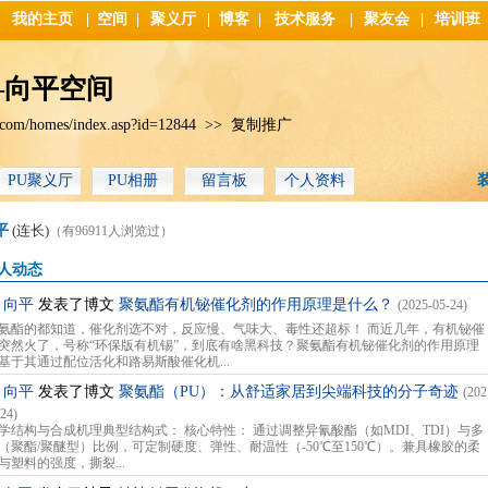
我的主页
|
空间
|
聚义厅
|
博客
|
技术服务
|
聚友会
|
培训班
—向平空间
.com/homes/index.asp?id=12844
>>
复制推广
PU聚义厅
PU相册
留言板
个人资料
平
(连长)
（有96911人浏览过）
人动态
向平
发表了博文
聚氨酯有机铋催化剂的作用原理是什么？
(2025-05-24)
氨酯的都知道，催化剂选不对，反应慢、气味大、毒性还超标！ 而近几年，有机铋催
突然火了，号称“环保版有机锡”，到底有啥黑科技？聚氨酯有机铋催化剂的作用原理
基于其通过配位活化和路易斯酸催化机...
向平
发表了博文
聚氨酯（PU）：从舒适家居到尖端科技的分子奇迹
(202
-24)
 化学结构与合成机理典型结构式： 核心特性： 通过调整异氰酸酯（如MDI、TDI）与多
（聚酯/聚醚型）比例，可定制硬度、弹性、耐温性（-50℃至150℃）。兼具橡胶的柔
与塑料的强度，撕裂...