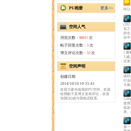
PU相册
更多>>
转让
(202
空间人气
在工
的生
浏览次数：
次
合中
96911
帖子回复次数：
次
3
1.
博文评论次数：
次
53
3.
压发泡
空间声明
谈到
创建日期
行业
2014/10/10 10:55:43
大家
欢迎大家光临我的PU空间，欢迎
给我帖子及博文发表评论，欢迎
加我QQ或与我电话联系。
5-06)
使用
低设
养。
第一