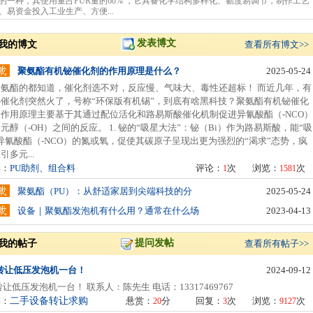
的一种，其使用量占PUR量的6o% ，它具备化学结构多样化、黏度易调节，制作工艺
、易资金投入工业生产、方便...
发表博文
我的博文
查看所有博文>>
聚氨酯有机铋催化剂的作用原理是什么？
2025-05-24
聚氨酯的都知道，催化剂选不对，反应慢、气味大、毒性还超标！ 而近几年，有
铋催化剂突然火了，号称“环保版有机锡”，到底有啥黑科技？聚氨酯有机铋催化
作用原理主要基于其通过配位活化和路易斯酸催化机制促进异氰酸酯（-NCO）
元醇（-OH）之间的反应。 1. 铋的“吸星大法”：铋（Bi）作为路易斯酸，能“吸
异氰酸酯（-NCO）的氮或氧，促使其碳原子呈现出更为强烈的“渴求”态势，疯
引多元...
类：
PU助剂、组合料
评论：
次
浏览：
次
1
1581
聚氨酯（PU）：从舒适家居到尖端科技的分
2025-05-24
设备｜聚氨酯发泡机有什么用？通常在什么场
2023-04-13
提问发帖
我的帖子
查看所有帖子>>
转让低压发泡机一台！
2024-09-12
低压发泡机一台！ 联系人：陈先生 电话：13317469767
类：
二手设备转让求购
悬赏：
分
回复：
次
浏览：
次
20
3
9127