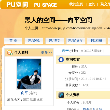
我的主页
|
空间
|
聚义
黑人的空间——向平空间
个人主页：
http://www.pujyt.com/homes/index.asp?id=1284
首 页
PU说说
PU博文
PU聚义厅
PU相册
向平
(连长)
（有96930人浏览过）
个人资料
更多>>
空间档案
昵称：
黑人
专家分：
282
注册时间：
2014-10-10 10:52:42
登录次数：
112次
向平
(连长)
个人资料
所在地区：
浙江-温州-永嘉
个人简介：
发泡师
我的生日：
1990
年
8
月
16
日