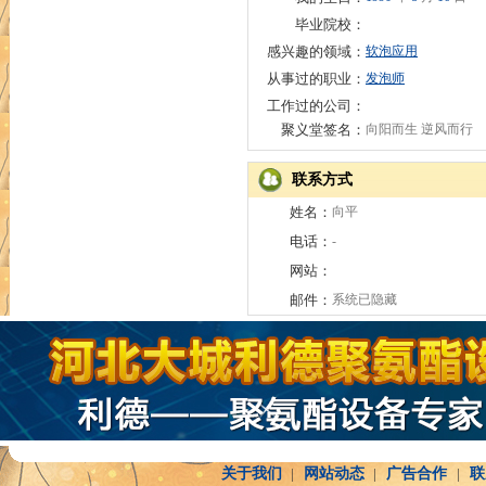
毕业院校：
感兴趣的领域：
软泡应用
从事过的职业：
发泡师
工作过的公司：
聚义堂签名：
向阳而生 逆风而行
联系方式
姓名：
向平
电话：
-
网站：
邮件：
系统已隐藏
关于我们
|
网站动态
|
广告合作
|
联