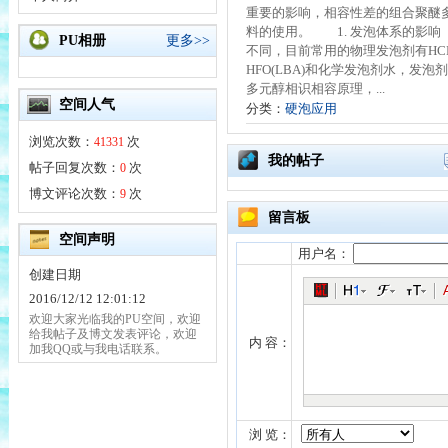
重要的影响，相容性差的组合聚醚
料的使用。 1. 发泡体系的影
PU相册
更多>>
不同，目前常用的物理发泡剂有HCF
HFO(LBA)和化学发泡剂水，
多元醇相识相容原理，...
空间人气
分类：
硬泡应用
浏览次数：
次
41331
我的帖子
帖子回复次数：
次
0
博文评论次数：
次
9
留言板
空间声明
用户名：
创建日期
2016/12/12 12:01:12
欢迎大家光临我的PU空间，欢迎
给我帖子及博文发表评论，欢迎
内 容：
加我QQ或与我电话联系。
浏 览：