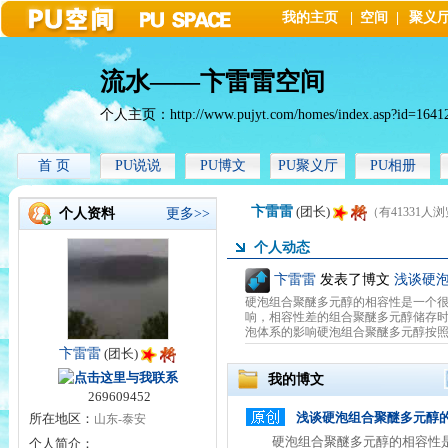
我的主页
|
空间
|
聚义
流水——卞雷雷空间
个人主页：
http://www.pujyt.com/homes/index.asp?id=1641
首 页
PU说说
PU博文
PU聚义厅
PU相册
卞雷雷
(团长)
（有41331人
个人资料
更多>>
个人动态
卞雷雷
发表了博文
浅谈硬
硬泡组合聚醚多元醇的相容性是一个
响，相容性差的组合聚醚多元醇储存时
泡体系的影响硬泡组合聚醚多元醇按照所
卞雷雷
(团长)
我的博文
269609452
浅谈硬泡组合聚醚多元醇
所在地区：
山东-泰安
硬泡组合聚醚多元醇的相容性是
个人简介：