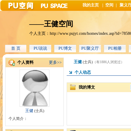
我的主页
|
空间
|
聚义
——王健空间
个人主页：
http://www.pujyt.com/homes/index.asp?id=7858
首 页
PU说说
PU博文
PU聚义厅
PU相册
王健
(士兵)
（有1886人浏览过）
个人资料
更多>>
个人动态
我的博文
王健
(士兵)
个人简介：