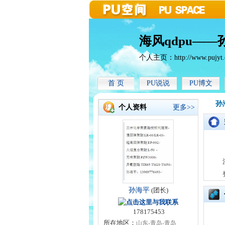
海风qdpu—
个人主页：
http://www.pujyt
首 页
PU说说
PU博文
孙
个人资料
更多>>
孙海平
(团长)
178175453
所在地区：
山东-青岛-青岛