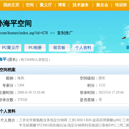
我的主页
|
空间
|
聚义厅
|
博客
|
技术服务
|
聚友会
|
培训班
—孙海平空间
.com/homes/index.asp?id=678
>>
复制推广
PU聚义厅
PU相册
留言板
个人资料
海平
(团长)
（有156490人浏览过）
空间档案
昵称：
海风
空间级别：
团长
专家分：
1304
积分：
1132
注册时间：
2006-8-19 13:16:48
登录时间：
2023/5/4 17:29:44
登录次数：
3703次
是否星级：
否
个人资料
个人简介：
三井化学聚氨酯业务指定分销商 三井LR00 LR06 超高回弹聚醚ep902 三
学无味聚醚TPZ3003高性能白油 指定分销商利安德进口香精DPG二丙二