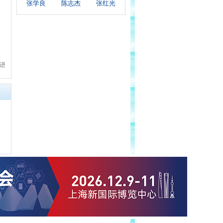
张学良
陈志杰
张红光
学进