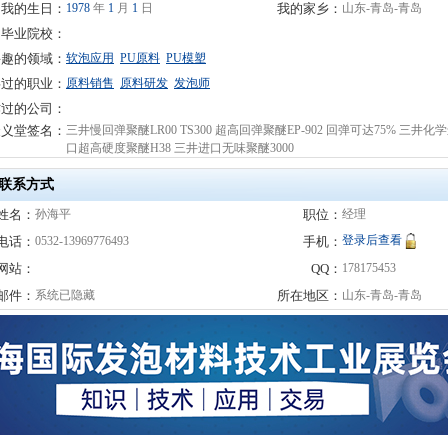
我的生日：
1978
年
1
月
1
日
我的家乡：
山东-青岛-青岛
毕业院校：
兴趣的领域：
软泡应用
PU原料
PU模塑
事过的职业：
原料销售
原料研发
发泡师
作过的公司：
聚义堂签名：
三井慢回弹聚醚LR00 TS300 超高回弹聚醚EP-902 回弹可达75% 三井化
口超高硬度聚醚H38 三井进口无味聚醚3000
联系方式
姓名：
孙海平
职位：
经理
登录后查看
电话：
0532-13969776493
手机：
网站：
QQ：
178175453
邮件：
系统已隐藏
所在地区：
山东-青岛-青岛