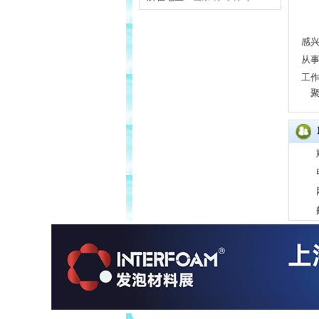
感
从
工