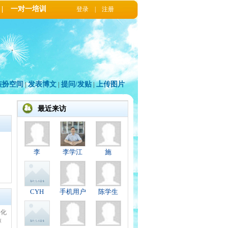
|
一对一培训
登录
|
注册
装扮空间
|
发表博文
|
提问/发贴
|
上传图片
最近来访
李
李学江
施
CYH
手机用户
陈学生
井化
醇