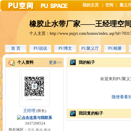
我的主页
|
空间
|
聚义
橡胶止水带厂家——王经理空
个人主页：
http://www.pujyt.com/homes/index.asp?id=7031
首 页
PU说说
PU博文
PU聚义厅
PU相册
个人资料
更多>>
我的帖子
欢迎来到PU聚
随便看看
王经理
(班长)
我回复的帖子
3437208524
所在地区：
河北-衡水-衡水