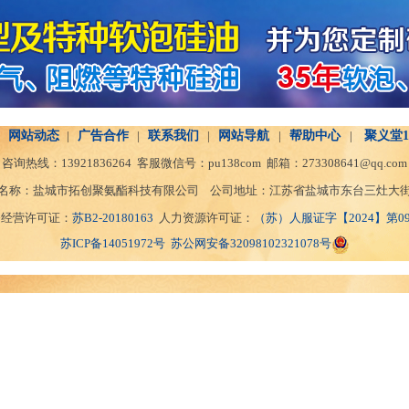
网站动态
|
广告合作
|
联系我们
|
网站导航
|
帮助中心
|
聚义堂1
咨询热线：
13921836264
客服微信号：
pu138com
邮箱：
273308641@qq.com
名称：盐城市拓创聚氨酯科技有限公司 公司地址：江苏省盐城市东台三灶大街
务经营许可证：
苏B2-20180163
人力资源许可证：
（苏）人服证字【2024】第098
苏ICP备14051972号
苏公网安备32098102321078号