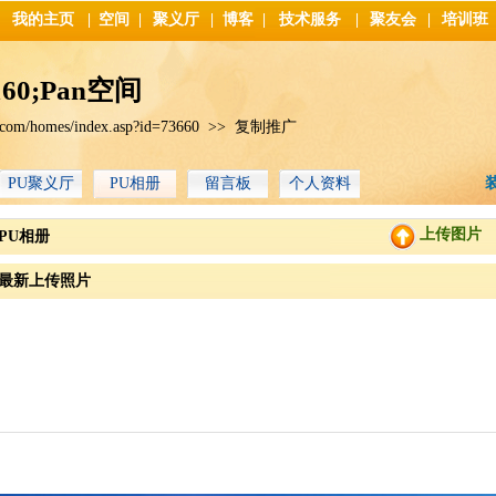
我的主页
|
空间
|
聚义厅
|
博客
|
技术服务
|
聚友会
|
培训班
60;Pan空间
.com/homes/index.asp?id=73660
>>
复制推广
PU聚义厅
PU相册
留言板
个人资料
上传图片
PU相册
最新上传照片