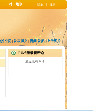
|
一对一培训
登录
|
注册
装扮空间
|
发表博文
|
提问/发贴
|
上传图片
PU相册最新评论
最近没有评论!