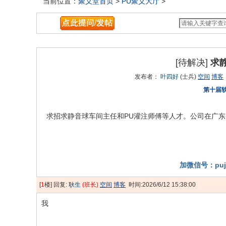
当前位置：
聚义堂首页
>
PU聚义大厅
>
交朋友、灌水
[待解决]
求
发布者：
叶四好
(士兵)
空间
博客
第十届
求招求静音球车间主任和PU灌注师傅等人才。公司在广
加微信号：pujy
[
1
楼] 回复:
耿生
(班长)
空间
博客
时间:2026/6/12 15:38:00
我