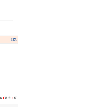
回复
第
1
页 共
1
页