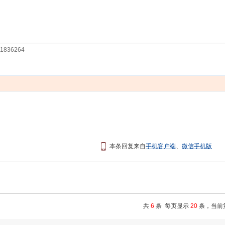
36264
本条回复来自
手机客户端
、
微信手机版
共
6
条 每页显示
20
条，当前