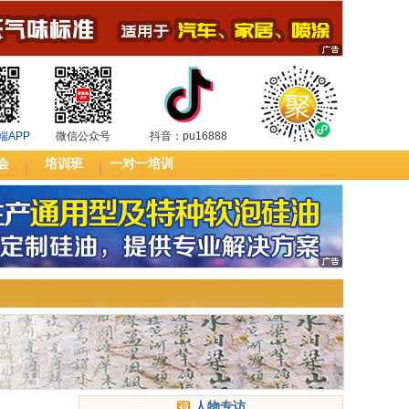
端APP
微信公众号
抖音：pu16888
会
培训班
一对一培训
人物专访