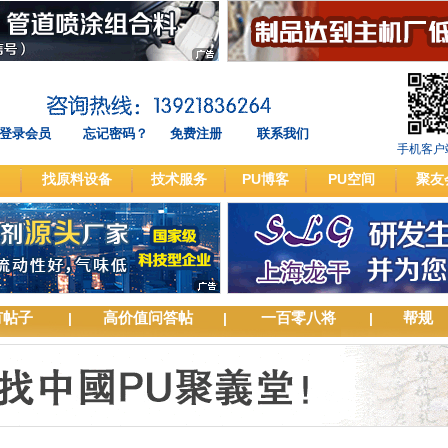
登录会员
忘记密码？
免费注册
联系我们
手机客户
找原料设备
技术服务
PU博客
PU空间
聚友
有帖子
高价值问答帖
一百零八将
帮规
|
|
|