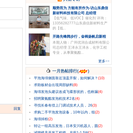
顺势而为 方能有所作为-访山东鼎信
新材料科技有限公司 总经理
【低气味、低VOC】催化剂 详询：
13356282777山东鼎信新材料生产
的【低...
开路先锋阔步行，奋楫扬帆启新程
本期人物：广州优润合成材料有限公
司总经理 王泽永王泽永，化学工程
专业，从事聚氨酯...
更多
>>
一月热帖排行(
)
平泡海绵侧面靠近顶盖开裂，如何解决？
(10)
求助板材会出现局部缺料
(8)
海绵发泡头建议改成飞碟形状的，也称漏
(4)
招聘聚氨酯发泡机技术2名
(4)
寻找长春有偿上门调试技术人员， 26
(3)
回复
求购二手平泡发泡设备，10年以内，组
(2)
海绵掉粉
(2)
转让一组高压发泡，日本安川机器人，圆
(2)
诚聘模具开发工程师，月薪1-1.5W
(1)