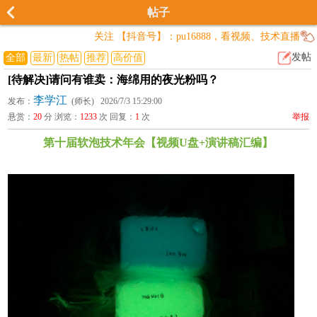
帖子
关注 【抖音号】：pu16888，看视频、技术直播
发帖
全部
最新
热帖
推荐
高价值
[待解决]请问有谁卖：海绵用的夜光粉吗？
李学江
发布：
(师长) 2026/7/3 15:29:00
悬赏：
20
分 浏览：
1233
次 回复：
1
次
举报
第十届软泡技术年会【视频U盘+演讲稿汇编】