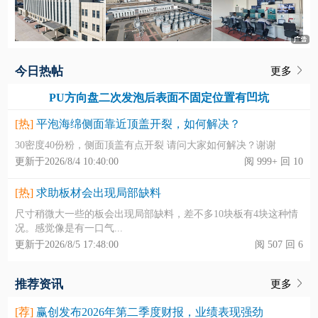
今日热帖
更多
PU方向盘二次发泡后表面不固定位置有凹坑
[热]
平泡海绵侧面靠近顶盖开裂，如何解决？
30密度40份粉，侧面顶盖有点开裂 请问大家如何解决？谢谢
更新于2026/8/4 10:40:00
阅 999+ 回 10
[热]
求助板材会出现局部缺料
尺寸稍微大一些的板会出现局部缺料，差不多10块板有4块这种情
况。感觉像是有一口气...
更新于2026/8/5 17:48:00
阅 507 回 6
推荐资讯
更多
[荐]
赢创发布2026年第二季度财报，业绩表现强劲