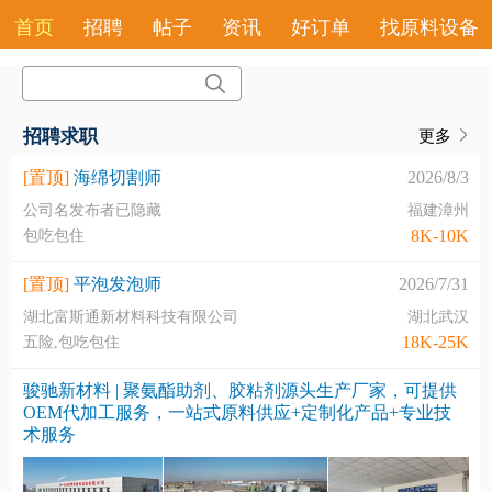
首页
招聘
帖子
资讯
好订单
找原料设备
招聘求职
更多
[置顶]
海绵切割师
2026/8/3
公司名发布者已隐藏
福建漳州
8K-10K
包吃包住
[置顶]
平泡发泡师
2026/7/31
湖北富斯通新材料科技有限公司
湖北武汉
18K-25K
五险,包吃包住
骏驰新材料 | 聚氨酯助剂、胶粘剂源头生产厂家，可提供
OEM代加工服务，一站式原料供应+定制化产品+专业技
术服务