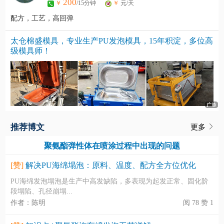
200
￥
/15分钟
￥
元/天
配方，工艺，高回弹
太仓棉盛模具，专业生产PU发泡模具，15年积淀，多位高
级模具师！
推荐博文
更多
聚氨酯弹性体在喷涂过程中出现的问题
[赞]
解决PU海绵塌泡：原料、温度、配方全方位优化
PU海绵发泡塌泡是生产中高发缺陷，多表现为起发正常、固化阶
段塌陷、孔径崩塌...
作者：陈明
阅 78 赞 1